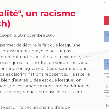
alité", un racisme
ch)
losophie.
28 novembre 2016
P
 permet de décrire le fait que lorsqu’une
rs discriminations, elle ne sait pas
n moment particulier. Ainsi, par exemple, une
sée, qui se fait insulter en voiture, ne saura
M
déterminé son agresseur. Ces discriminations
ales discriminations reposent sur la race, le
"
a bien d’autres. L’idée est que lorsque l’on
ment, on les ramène à une simple addition de
C
que des dynamiques nouvelles se tissent
C
D
ité est un fait et un champ d’étude