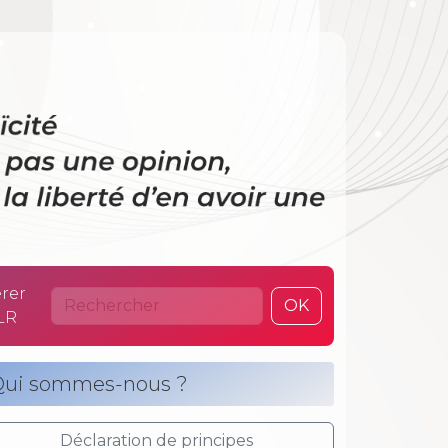
 La laïcité n’es
rer
OK
LR
ui sommes-nous ?
Déclaration de principes