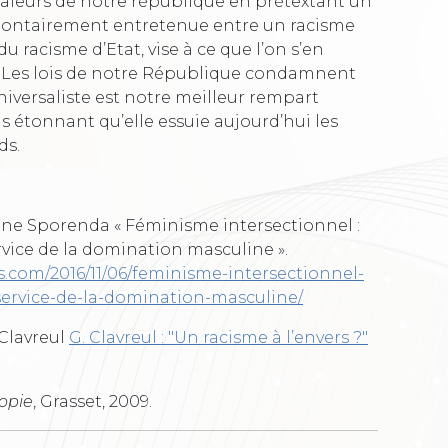
valeurs de notre république en prétextant un
olontairement entretenue entre un racisme
u racisme d’Etat, vise à ce que l’on s’en
. Les lois de notre République condamnent
niversaliste est notre meilleur rempart
 pas étonnant qu’elle essuie aujourd’hui les
ds.
cine Sporenda « Féminisme intersectionnel :
rvice de la domination masculine ».
s.com/2016/11/06/feminisme-intersectionnel-
-service-de-la-domination-masculine/
 Clavreul
G. Clavreul : "Un racisme à l’envers ?"
topie
, Grasset, 2009.