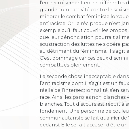
l’entrecroisement entre différentes d
grande combattivité contre le sexisme 
minorer le combat féministe lorsque 
antiraciste. Or, la réciproque n’est 
exemple qu’il faut couvrir les propo
que leur dénonciation pourrait alime
soustraction des luttes ne s’opère pas
au détriment du féminisme. Il s’agit e
C’est dommage car ces deux discrimi
combattues pleinement.
La seconde chose inacceptable dans 
l’antiracisme dont il s’agit est un fa
réelle de l’intersectionnalité, s’en se
race. Ainsi les paroles non blanches 
blanches. Tout discours est réduit à 
fondement. Une personne de couleur q
communautariste se fait qualifier de
dedans). Elle se fait accuser d’être u