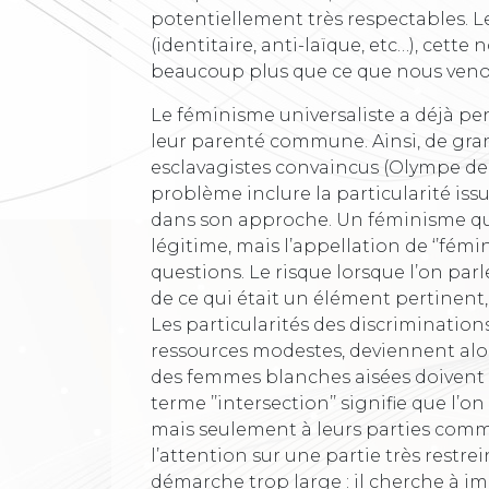
potentiellement très respectables. L
(identitaire, anti-laïque, etc…), cette
beaucoup plus que ce que nous venon
Le féminisme universaliste a déjà pens
leur parenté commune. Ainsi, de grand
esclavagistes convaincus (Olympe de 
problème inclure la particularité iss
dans son approche. Un féminisme qui
légitime, mais l’appellation de ‘’fémi
questions. Le risque lorsque l’on parl
de ce qui était un élément pertinent
Les particularités des discrimination
ressources modestes, deviennent alors
des femmes blanches aisées doivent ê
terme ’’intersection’’ signifie que l’o
mais seulement à leurs parties comm
l’attention sur une partie très restr
démarche trop large : il cherche à im