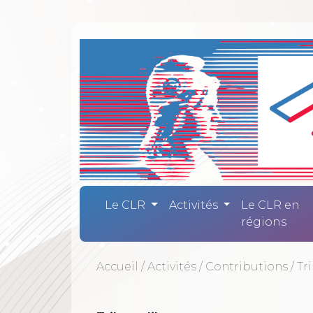
Comité Laïc
Le CLR
Activités
Le CLR en
régions
Accueil
/
Activités
/
Contributions
/
Tr