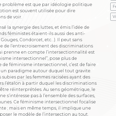
e problème est que par idéologie politique
F
 notion est souvent utilisée pour dire
V
s de voir.
é la synergie des luttes, et émis l’idée de
s féministes étaient-ils aussi des anti-
Gouges, Condorcet, etc…). Il peut sans
ue de l’entrecroisement des discriminations
 prenne en compte l’intersectionnalité est
nisme intersectionnel’’, pose plus de
e de féminisme intersectionnel, c’est de faire
, un paradigme autour duquel tout gravite.
s subies par les femmes racisées ayant des
 l’étalon à partir duquel les discriminations
tre réinterprétées. Au sens géométrique, le
n ne s’intéresse pas à l’ensemble des surfaces,
unes. Ce féminisme intersectionnel focalise
einte ; mais en même temps, il implique une
poser le modèle de l’intersection au tout.