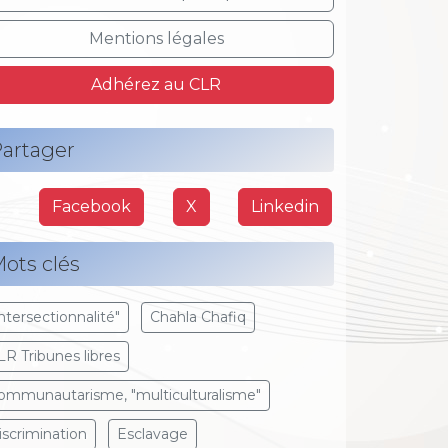
Mentions légales
Adhérez au CLR
artager
Facebook
X
Linkedin
ots clés
Intersectionnalité"
Chahla Chafiq
LR Tribunes libres
ommunautarisme, "multiculturalisme"
iscrimination
Esclavage