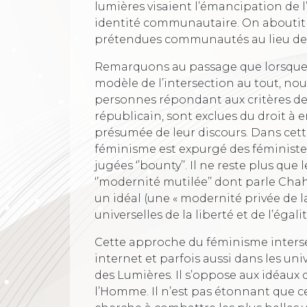
lumières visaient l’émancipation de l’i
identité communautaire. On aboutit à
prétendues communautés au lieu de v
Remarquons au passage que lorsque no
modèle de l’intersection au tout, nou
personnes répondant aux critères de 
républicain, sont exclues du droit à e
présumée de leur discours. Dans cette
féminisme est expurgé des féminist
jugées ‘’bounty’’. Il ne reste plus que
‘’modernité mutilée’’ dont parle Cha
un idéal (une « modernité privée de 
universelles de la liberté et de l’égalit
Cette approche du féminisme intersec
internet et parfois aussi dans les uni
des Lumières. Il s’oppose aux idéaux q
l’Homme. Il n’est pas étonnant que 