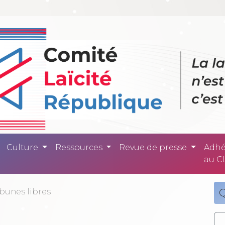
ité République -
Culture
Ressources
Revue de presse
Adhé
au C
ibunes libres
Q