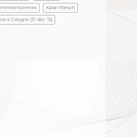
emmes-hommes
Karan Mersch
iols à Cologne (31 déc. 15)