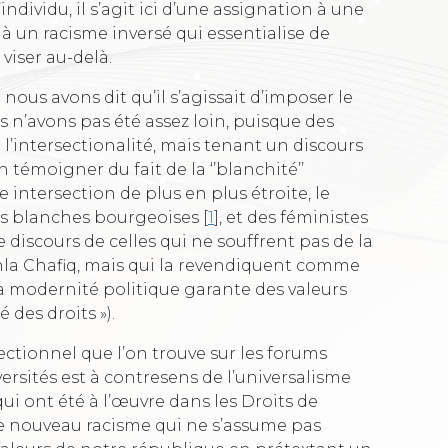
ndividu, il s’agit ici d’une assignation à une
 un racisme inversé qui essentialise de
iser au-delà.
us avons dit qu’il s’agissait d’imposer le
s n’avons pas été assez loin, puisque des
l’intersectionalité, mais tenant un discours
n témoigner du fait de la ‘’blanchité’’
 intersection de plus en plus étroite, le
es blanches bourgeoises
[
1
]
, et des féministes
 le discours de celles qui ne souffrent pas de la
hla Chafiq, mais qui la revendiquent comme
la modernité politique garante des valeurs
é des droits »).
tionnel que l’on trouve sur les forums
versités est à contresens de l’universalisme
ui ont été à l’œuvre dans les Droits de
ce nouveau racisme qui ne s’assume pas