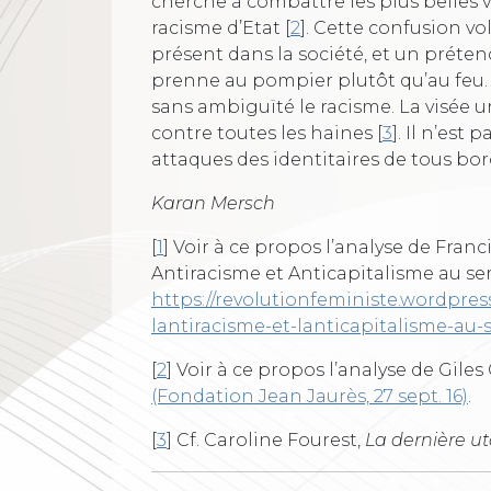
cherche à combattre les plus belles 
racisme d’Etat
[
2
]
. Cette confusion v
présent dans la société, et un prétend
prenne au pompier plutôt qu’au feu
sans ambiguïté le racisme. La visée u
contre toutes les haines
[
3
]
. Il n’est
attaques des identitaires de tous bor
Karan Mersch
[
1
]
Voir à ce propos l’analyse de Fran
Antiracisme et Anticapitalisme au se
https://revolutionfeministe.wordpres
lantiracisme-et-lanticapitalisme-au
[
2
]
Voir à ce propos l’analyse de Giles
(Fondation Jean Jaurès, 27 sept. 16)
.
[
3
]
Cf. Caroline Fourest,
La dernière u