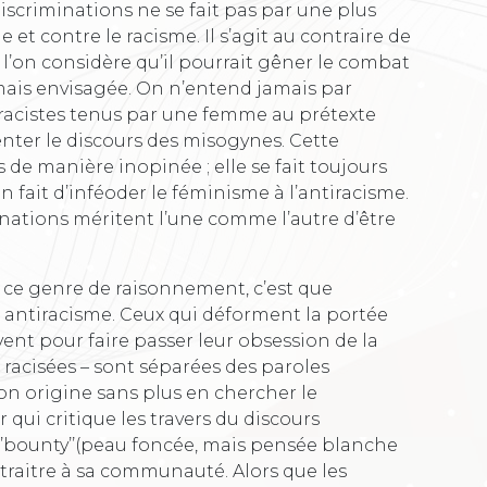
iscriminations ne se fait pas par une plus
et contre le racisme. Il s’agit au contraire de
l’on considère qu’il pourrait gêner le combat
jamais envisagée. On n’entend jamais par
s racistes tenus par une femme au prétexte
nter le discours des misogynes. Cette
 de manière inopinée ; elle se fait toujours
n fait d’inféoder le féminisme à l’antiracisme.
nations méritent l’une comme l’autre d’être
ce genre de raisonnement, c’est que
ux antiracisme. Ceux qui déforment la portée
rvent pour faire passer leur obsession de la
– racisées – sont séparées des paroles
son origine sans plus en chercher le
ui critique les travers du discours
 ‘’bounty’’(peau foncée, mais pensée blanche
n traitre à sa communauté. Alors que les