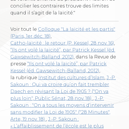
concilier les contraires trouve des limites
quand il s’agit de la laïcité."
Voir tout le
Colloque "La laïcité et les partis"
(Paris, 1er déc. 18)
,
Catho-laïcité : le retour (P. Kessel, 28 nov. 16)
,
“Ils ont volé la laïcité”, par Patrick Kessel (éd.
Gawsewitch-Balland, 2012)
, dans la Revue de
presse
“Ils ont volé la laïcité”, par Patrick
Kessel (éd. Gawsewitch-Balland, 2012)
,
la rubrique
Institut des cultures d’Islam
,
J.-P.
Sakoun : Qui va croire qu’on fait trembler
Daech en révisant la Loi de 1905 ? ("On va
plus loin", Public Sénat, 28 nov. 18)
,
J.-P.
Sakoun : "On a tous les moyens d’intervenir
sans modifier la Loi de 1905" ("28 Minutes",
Arte, 19 nov. 18)
,
J.-P. Sakoun :
« L’affaiblissement de l’école est le plus