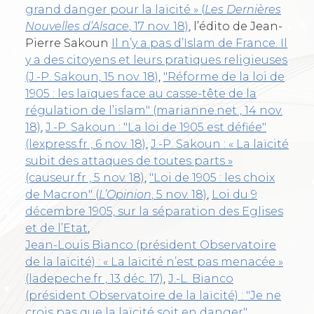
grand danger pour la laïcité » (
Les Dernières
Nouvelles d’Alsace
, 17 nov. 18)
, l’édito de Jean-
Pierre Sakoun
Il n’y a pas d’Islam de France. Il
y a des citoyens et leurs pratiques religieuses
(J.-P. Sakoun, 15 nov. 18)
,
"Réforme de la loi de
1905 : les laïques face au casse-tête de la
régulation de l’islam" (marianne.net , 14 nov.
18)
,
J.-P. Sakoun : "La loi de 1905 est défiée"
(lexpress.fr , 6 nov. 18)
,
J.-P. Sakoun : « La laïcité
subit des attaques de toutes parts »
(causeur.fr , 5 nov. 18)
,
"Loi de 1905 : les choix
de Macron" (
L’Opinion
, 5 nov. 18)
,
Loi du 9
décembre 1905, sur la séparation des Eglises
et de l’Etat
,
Jean-Louis Bianco (président Observatoire
de la laïcité) : « La laïcité n’est pas menacée »
(ladepeche.fr , 13 déc. 17)
,
J.-L. Bianco
(président Observatoire de la laïcité) : "Je ne
crois pas que la laïcité soit en danger"