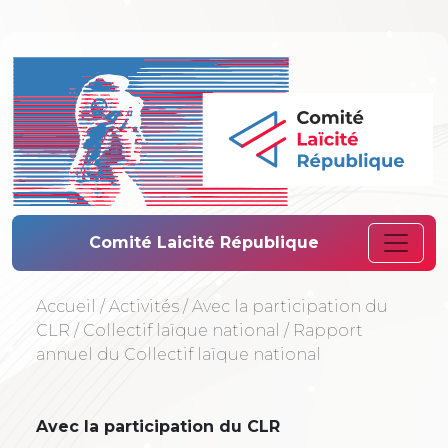
Comité Laïcité 
Comité Laicité République
Accueil
/
Activités
/
Avec la participation du
CLR
/
Collectif laïque national
/
Rapport
annuel du Collectif laïque national
Avec la participation du CLR