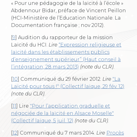
« Pour une pédagogie de la laïcité à l’école »
Abdennour Bidar, préface de Vincent Peillon
(HCI-Ministère de l’Education Nationale. La
Documentation française ; nov 2012).
[
9
]
Audition du rapporteur de la mission
Laïcité du HCI.
Lire
“Expression religieuse et
laïcité dans les établissements publics
d’enseignement supérieur” (Haut conseil à
l’intégration, 28 mars 2013)
(note du CLR)
.
[
10
]
Communiqué du 29 février 2012.
Lire
"La
Laïcité pour tous !" (Collectif laïque, 29 fév. 12)
(note du CLR)
.
[
11
]
Lire
"Pour l’application graduelle et
négociée de la laïcité en Alsace Moselle"
(Collectif laïque, 5 juil. 12)
(note du CLR)
.
[
12
]
Communiqué du 7 mars 2014.
Lire
Procès