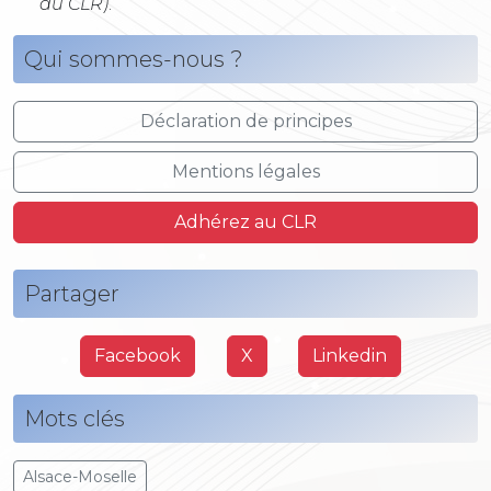
du CLR)
.
Qui sommes-nous ?
Déclaration de principes
Mentions légales
Adhérez au CLR
Partager
Facebook
X
Linkedin
Mots clés
Alsace-Moselle