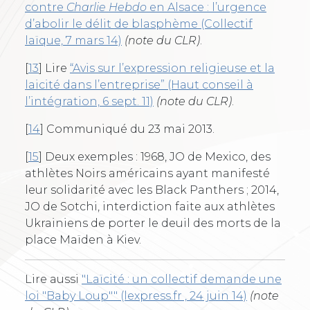
contre
Charlie Hebdo
en Alsace : l’urgence
d’abolir le délit de blasphème (Collectif
laïque, 7 mars 14)
(note du CLR)
.
[
13
]
Lire
“Avis sur l’expression religieuse et la
laicité dans l’entreprise” (Haut conseil à
l’intégration, 6 sept. 11)
(note du CLR)
.
[
14
]
Communiqué du 23 mai 2013.
[
15
]
Deux exemples : 1968, JO de Mexico, des
athlètes Noirs américains ayant manifesté
leur solidarité avec les Black Panthers ; 2014,
JO de Sotchi, interdiction faite aux athlètes
Ukrainiens de porter le deuil des morts de la
place Maïden à Kiev.
Lire aussi
"Laïcité : un collectif demande une
loi "Baby Loup"" (lexpress.fr , 24 juin 14)
(note