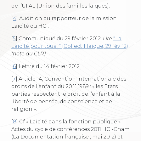
de l’UFAL (Union des familles laïques).
[
4
]
Audition du rapporteur de la mission
Laïcité du HCI.
[
5
]
Communiqué du 29 février 2012.
Lire
"La
Laïcité pour tous !" (Collectif laïque, 29 fév. 12)
(note du CLR)
.
[
6
]
Lettre du 14 février 2012.
[
7
]
Article 14, Convention Internationale des
droits de l’enfant du 20.11.1989 : « les Etats
parties respectent le droit de l’enfant à la
liberté de pensée, de conscience et de
religion ».
[
8
]
Cf « Laïcité dans la fonction publique »
Actes du cycle de conférences 2011 HCI-Cnam
(La Documentation française ; mai 2012) et