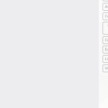
A
Co
C
E
L
V