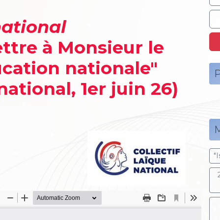
national
ettre à Monsieur le
ucation nationale"
P
national, 1er juin 26)
M
"