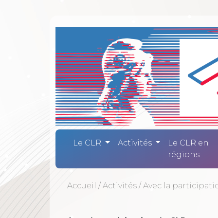
Comité Laïc
Le CLR
Activités
Le CLR en
régions
Accueil
/
Activités
/
Avec la participat