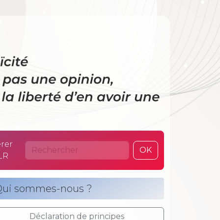
 La laïcité n’es
rer
OK
LR
ui sommes-nous ?
Déclaration de principes