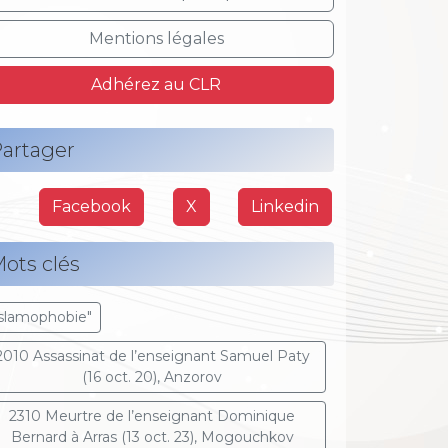
Mentions légales
Adhérez au CLR
artager
Facebook
X
Linkedin
ots clés
Islamophobie"
2010 Assassinat de l’enseignant Samuel Paty
(16 oct. 20), Anzorov
2310 Meurtre de l’enseignant Dominique
Bernard à Arras (13 oct. 23), Mogouchkov