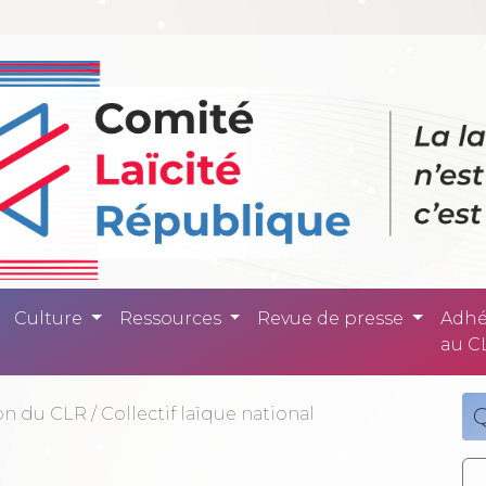
ité République -
Culture
Ressources
Revue de presse
Adhé
au C
ion du CLR
/
Collectif laïque national
Q